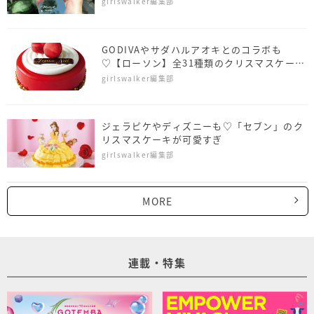
girlswalker編集部
GODIVAやサダハルアオキとのコラボも
♡【ローソン】全31種類のクリスマスケーキ
がお目見え
girlswalker編集部
ジェラピケやディズニーも♡「セブン」のク
リスマスケーキが可愛すぎ
girlswalker編集部
MORE
連載・特集