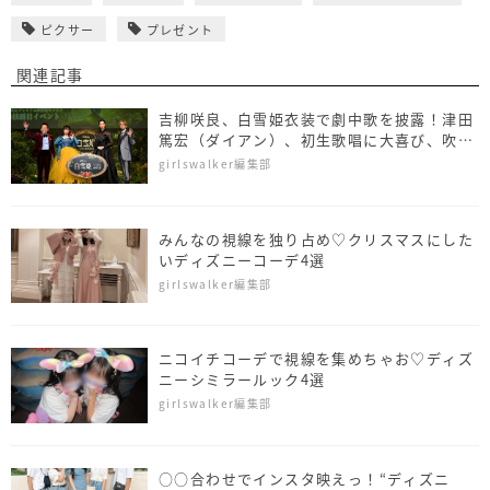
ピクサー
プレゼント
関連記事
吉柳咲良、白雪姫衣装で劇中歌を披露！津田
篤宏（ダイアン）、初生歌唱に大喜び、吹替
キャスト3人を新たに発表
girlswalker編集部
みんなの視線を独り占め♡クリスマスにした
いディズニーコーデ4選
girlswalker編集部
ニコイチコーデで視線を集めちゃお♡ディズ
ニーシミラールック4選
girlswalker編集部
○○合わせでインスタ映えっ！“ディズニ