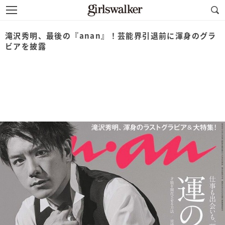
滝沢秀明、最後の『anan』！芸能界引退前に渾身のグラ
ビアを披露