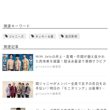
関連キーワード
ジャニーズ
タッキー＆翼
滝沢秀明
関連記事
HiHi Jetsの井上・髙橋・作間が鍛え抜かれ
た肉体美を披露！競泳水着姿で巻頭グラビア
girlswalker編集部
関ジャニ∞がメンバー全員で女子の告白をお
手伝い♡明日の『モニタリング』は豪華3時
間スペシャル
girlswalker編集部