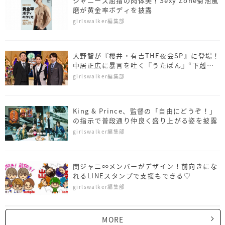
ジャニーズ屈指の肉体美！Sexy Zone菊池風
磨が黄金率ボディを披露
girlswalker編集部
大野智が『櫻井・有吉THE夜会SP』に登場！
中居正広に暴言を吐く『うたばん』“下剋上
シーン”を特別大公開
girlswalker編集部
King & Prince、監督の「自由にどうぞ！」
の指示で普段通り仲良く盛り上がる姿を披露
girlswalker編集部
関ジャニ∞メンバーがデザイン！前向きにな
れるLINEスタンプで支援もできる♡
girlswalker編集部
MORE