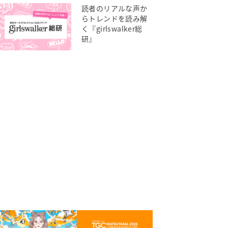
読者のリアルな声か
らトレンドを読み解
く『girlswalker総
研』