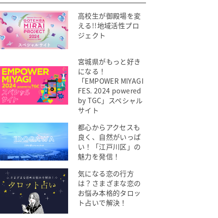
高校生が御殿場を変
える!!地域活性プロ
ジェクト
宮城県がもっと好き
になる！
「EMPOWER MIYAGI
FES. 2024 powered
by TGC」スペシャル
サイト
都心からアクセスも
良く、自然がいっぱ
い！「江戸川区」の
魅力を発信！
気になる恋の行方
は？さまざまな恋の
お悩み本格的タロッ
ト占いで解決！