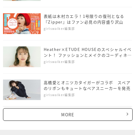
表紙は木村カエラ！1号限りの復刊となる
『Zipper』はファン必見の内容盛り沢山
girlswalker編集部
Heather×ETUDE HOUSEのスペシャルイベ
ント！ ファッションとメイクのコーディネー
トが見つかる♡
girlswalker編集部
高橋愛とオニツカタイガーがコラボ スペア
のリボンもキュートなペアスニーカーを発売
girlswalker編集部
MORE