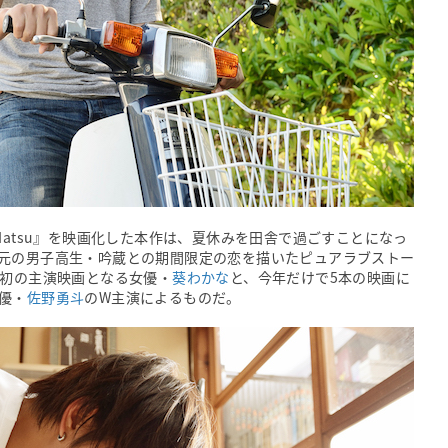
Natsu』を映画化した本作は、夏休みを田舎で過ごすことになっ
元の男子高生・吟蔵との期間限定の恋を描いたピュアラブストー
後初の主演映画となる女優・
葵わかな
と、今年だけで5本の映画に
優・
佐野勇斗
のW主演によるものだ。