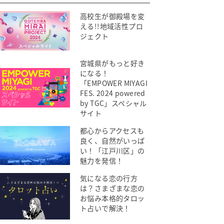
高校生が御殿場を変
える!!地域活性プロ
ジェクト
宮城県がもっと好き
になる！
「EMPOWER MIYAGI
FES. 2024 powered
by TGC」スペシャル
サイト
都心からアクセスも
良く、自然がいっぱ
い！「江戸川区」の
魅力を発信！
気になる恋の行方
は？さまざまな恋の
お悩み本格的タロッ
ト占いで解決！