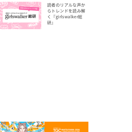
読者のリアルな声か
らトレンドを読み解
く『girlswalker総
研』