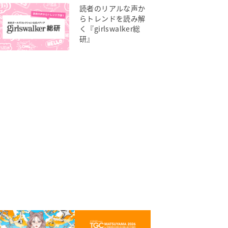
読者のリアルな声か
らトレンドを読み解
く『girlswalker総
研』