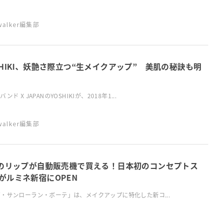
swalker編集部
SHIKI、妖艶さ際立つ“生メイクアップ” 美肌の秘訣も明
ンド X JAPANのYOSHIKIが、2018年1...
swalker編集部
Lのリップが自動販売機で買える！日本初のコンセプトス
がルミネ新宿にOPEN
・サンローラン・ボーテ」は、メイクアップに特化した新コ...