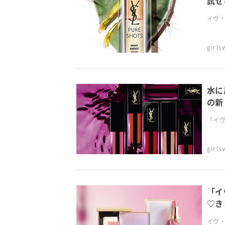
試せ
イヴ・
girl
水に
の新
「イヴ
girl
「イ
♡き
イヴ・