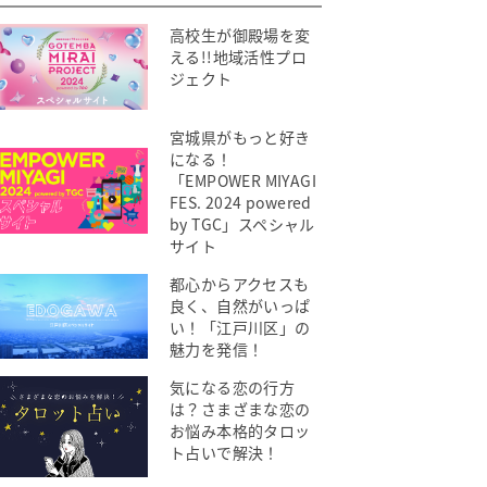
高校生が御殿場を変
える!!地域活性プロ
ジェクト
宮城県がもっと好き
になる！
「EMPOWER MIYAGI
FES. 2024 powered
by TGC」スペシャル
サイト
都心からアクセスも
良く、自然がいっぱ
い！「江戸川区」の
魅力を発信！
気になる恋の行方
は？さまざまな恋の
お悩み本格的タロッ
ト占いで解決！