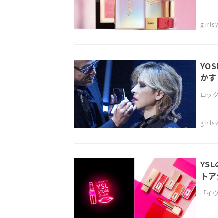
girl
YO
かす
ロックバ
girl
YS
トア
「イヴ