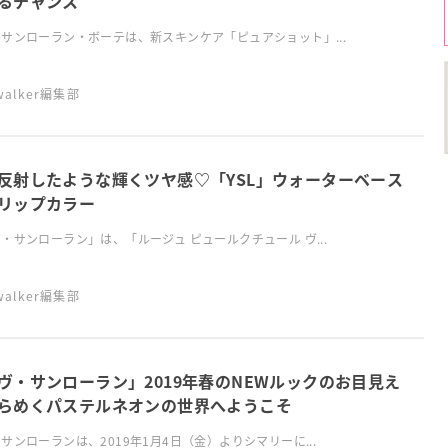
るチャンス
サンローラン・ボーテは、新スキンケア「ピュアショット」...
swalker編集部
反射したような輝くツヤ感♡「YSL」ウォーターベース
リップカラー
・サンローラン」は、「ルージュ ピュールクチュール ヴ...
swalker編集部
ヴ・サンローラン」2019年春のNEWルックのお目見え
らめくパステルネオンの世界へようこそ
サンローランは、2019年1月4日（金）よりシマリーに...