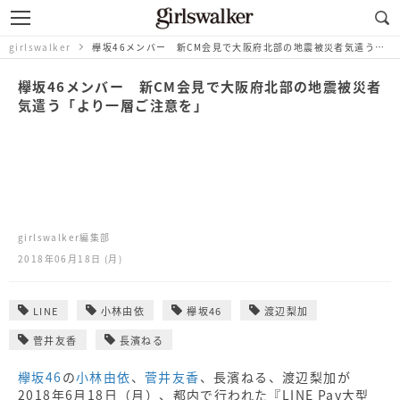
girlswalker
欅坂46メンバー 新CM会見で大阪府北部の地震被災者気遣う「より一層ご注意を」
欅坂46メンバー 新CM会見で大阪府北部の地震被災者
気遣う「より一層ご注意を」
girlswalker編集部
2018年06月18日 (月)
LINE
小林由依
欅坂46
渡辺梨加
菅井友香
長濱ねる
欅坂46
の
小林由依
、
菅井友香
、長濱ねる、渡辺梨加が
2018年6月18日（月）、都内で行われた『LINE Pay大型