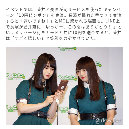
イベントでは、菅井と長濱が同サービスを使ったキャンペ
ーン「10円ピンポン」を実演。長濱が慣れた手つきで実演
すると「速いですね！」とMCに驚かれる場面も。LINE上
で長濱が菅井宛に「ゆっかー、この間はありがとう！ 」と
いうメッセージ付きカードと共に10円を送金すると、菅井
は「すごく嬉しい」と笑顔をのぞかせていた。