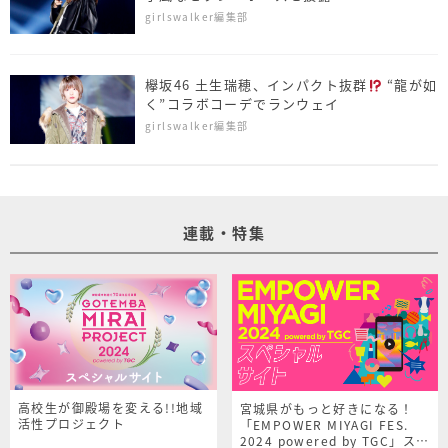
girlswalker編集部
欅坂46 土生瑞穂、インパクト抜群
“龍が如
く”コラボコーデでランウェイ
girlswalker編集部
連載・特集
高校生が御殿場を変える!!地域
宮城県がもっと好きになる！
活性プロジェクト
「EMPOWER MIYAGI FES.
2024 powered by TGC」スペ