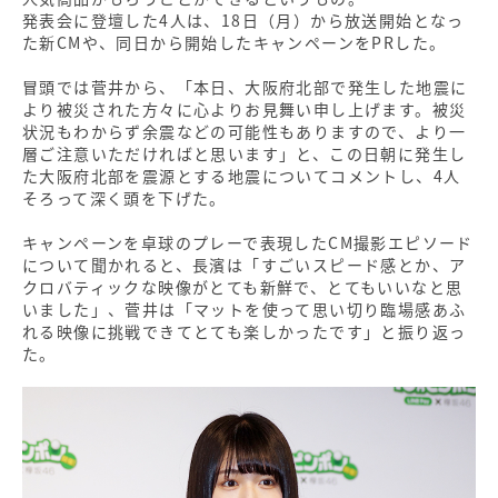
発表会に登壇した4人は、18日（月）から放送開始となっ
た新CMや、同日から開始したキャンペーンをPRした。
冒頭では菅井から、「本日、大阪府北部で発生した地震に
より被災された方々に心よりお見舞い申し上げます。被災
状況もわからず余震などの可能性もありますので、より一
層ご注意いただければと思います」と、この日朝に発生し
た大阪府北部を震源とする地震についてコメントし、4人
そろって深く頭を下げた。
キャンペーンを卓球のプレーで表現したCM撮影エピソード
について聞かれると、長濱は「すごいスピード感とか、ア
クロバティックな映像がとても新鮮で、とてもいいなと思
いました」、菅井は「マットを使って思い切り臨場感あふ
れる映像に挑戦できてとても楽しかったです」と振り返っ
た。