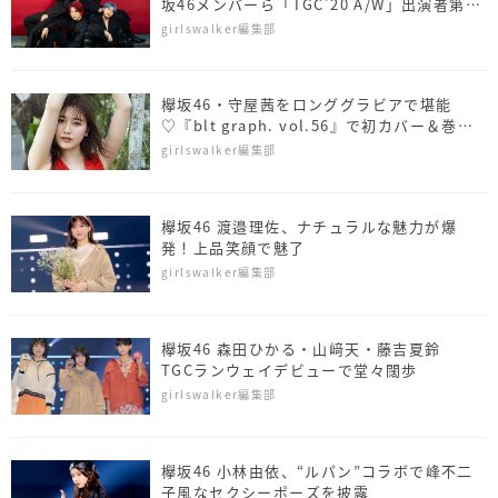
坂46メンバーら「TGC'20 A/W」出演者第5
弾発表！
girlswalker編集部
欅坂46・守屋茜をロンググラビアで堪能
♡『blt graph. vol.56』で初カバー＆巻頭
グラビアを飾る
girlswalker編集部
欅坂46 渡邉理佐、ナチュラルな魅力が爆
発！上品笑顔で魅了
girlswalker編集部
欅坂46 森田ひかる・山﨑天・藤吉夏鈴
TGCランウェイデビューで堂々闊歩
girlswalker編集部
欅坂46 小林由依、“ルパン”コラボで峰不二
子風なセクシーポーズを披露