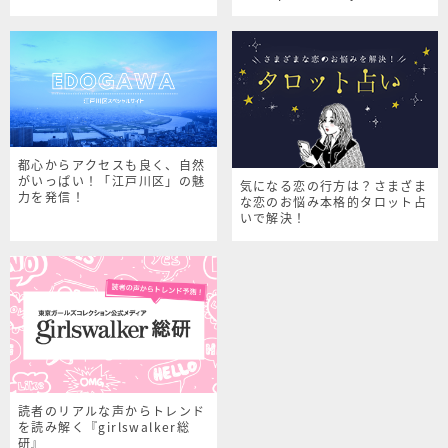
シャルサイト
都心からアクセスも良く、自然
がいっぱい！「江戸川区」の魅
気になる恋の行方は？さまざま
力を発信！
な恋のお悩み本格的タロット占
いで解決！
読者のリアルな声からトレンド
を読み解く『girlswalker総
研』