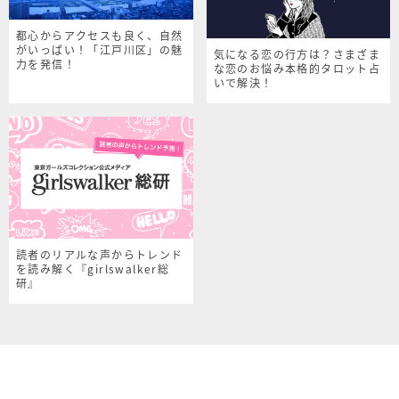
都心からアクセスも良く、自然
がいっぱい！「江戸川区」の魅
気になる恋の行方は？さまざま
力を発信！
な恋のお悩み本格的タロット占
いで解決！
読者のリアルな声からトレンド
を読み解く『girlswalker総
研』