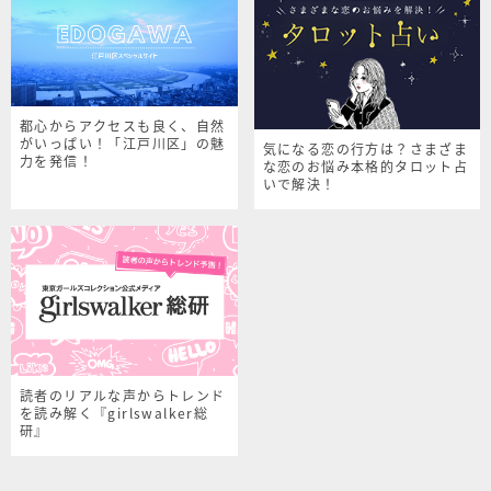
都心からアクセスも良く、自然
がいっぱい！「江戸川区」の魅
気になる恋の行方は？さまざま
力を発信！
な恋のお悩み本格的タロット占
いで解決！
読者のリアルな声からトレンド
を読み解く『girlswalker総
研』