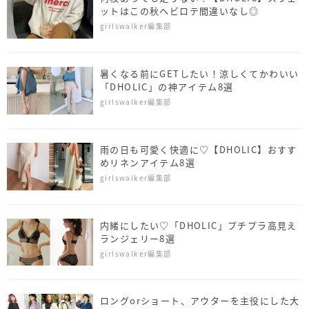
ットはこの秋ヘビロテ間違いなし◎
girlswalker編集部
暑くなる前にGETしたい！涼しくてかわいい
「DHOLIC」の神アイテム8選
girlswalker編集部
雨の日も可愛く快適に♡【DHOLIC】おすす
めリネンアイテム8選
girlswalker編集部
内緒にしたい♡「DHOLIC」プチプラ高見え
ランジェリー8選
girlswalker編集部
ロングorショート、アウターを主役にした大