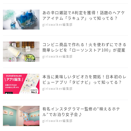
あの辛口雑誌でA判定を獲得！話題のヘアケ
アアイテム「ラキュア」って知ってる？
girlswalker編集部
コンビニ商品で作れる！火を使わずにできる
簡単レシピを「ローソンストア100」が提案
girlswalker編集部
本当に美味しいタピオカを開拓！日本初のレ
ビューアプリ「タピナビ」って知ってる？
girlswalker編集部
有名インスタグラマー監修の“映えるホテ
ル”でお泊り女子会♪
girlswalker編集部