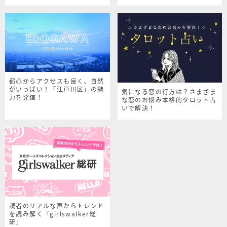
シャルサイト
都心からアクセスも良く、自然
がいっぱい！「江戸川区」の魅
気になる恋の行方は？さまざま
力を発信！
な恋のお悩み本格的タロット占
いで解決！
読者のリアルな声からトレンド
を読み解く『girlswalker総
研』