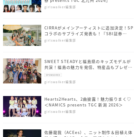
券 presents TGC 北九州 2026』
girlswalker編集部
CIRRAがメインアーティストに追加決定！SP
コラボのサプライズ発表も！『SBI証券
presents TGC 北九州 2026』
girlswalker編集部
SWEET STEADYと福島県のキッズモデルが
共演！福島の魅力を発信、特産品もプレゼン
ト
girlswalker編集部
Hearts2Hearts、2曲披露！魅力振りまく♡
＜NAMICS presents TGC 新潟 2026＞
girlswalker編集部
佐藤⿓我（ACEes）、ニット制作＆田植え体