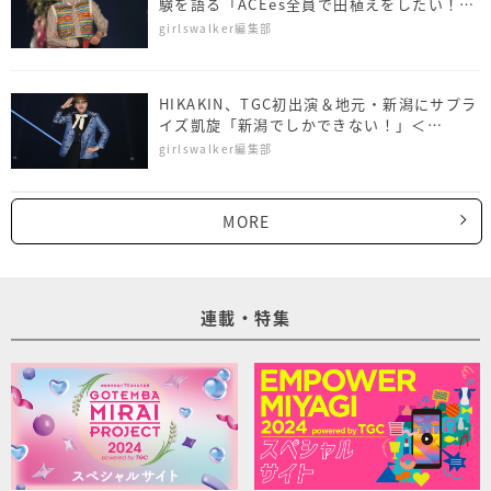
験を語る「ACEes全員で田植えをしたい！」
＜NAMICS presents TGC 新潟 2026＞
girlswalker編集部
HIKAKIN、TGC初出演＆地元・新潟にサプラ
イズ凱旋「新潟でしかできない！」＜
NAMICS presents TGC 新潟 2026＞
girlswalker編集部
MORE
連載・特集