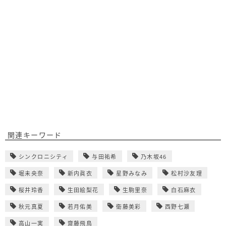
関連キーワード
シンクロニシティ
与田祐希
乃木坂46
堀未央奈
新内眞衣
星野みなみ
松村沙友理
桜井玲香
生田絵梨花
生駒里奈
白石麻衣
秋元真夏
若月佑美
衛藤美彩
西野七瀬
高山一実
齋藤飛鳥