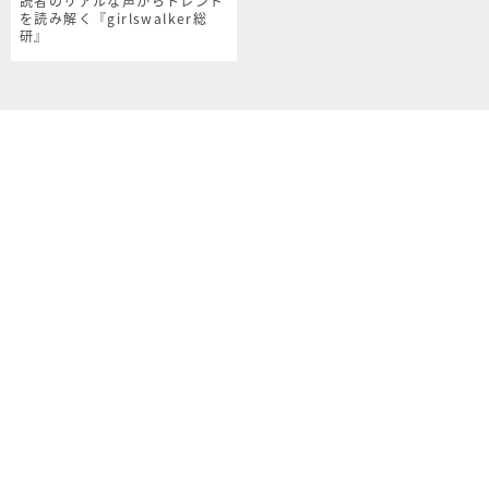
読者のリアルな声からトレンド
を読み解く『girlswalker総
研』