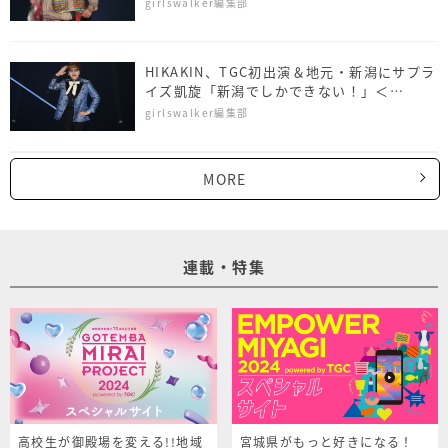
girlswalker編集部
HIKAKIN、TGC初出演＆地元・新潟にサプラ
イズ凱旋「新潟でしかできない！」＜
NAMICS presents TGC 新潟 2026＞
girlswalker編集部
MORE
連載・特集
高校生が御殿場を変える!!地域
宮城県がもっと好きになる！