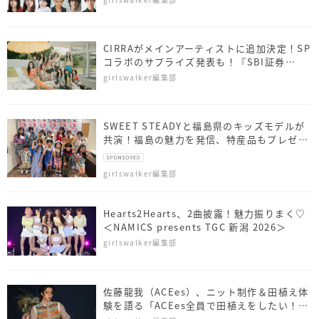
CIRRAがメインアーティストに追加決定！SP
コラボのサプライズ発表も！『SBI証券
presents TGC 北九州 2026』
girlswalker編集部
SWEET STEADYと福島県のキッズモデルが
共演！福島の魅力を発信、特産品もプレゼン
ト
girlswalker編集部
Hearts2Hearts、2曲披露！魅力振りまく♡
＜NAMICS presents TGC 新潟 2026＞
girlswalker編集部
佐藤⿓我（ACEes）、ニット制作＆田植え体
験を語る「ACEes全員で田植えをしたい！」
＜NAMICS presents TGC 新潟 2026＞