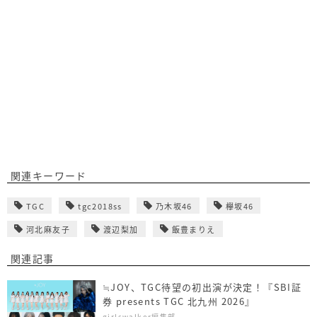
関連キーワード
TGC
tgc2018ss
乃木坂46
欅坂46
河北麻友子
渡辺梨加
飯豊まりえ
関連記事
≒JOY、TGC待望の初出演が決定！『SBI証
券 presents TGC 北九州 2026』
girlswalker編集部