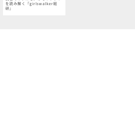
を読み解く『girlswalker総
研』