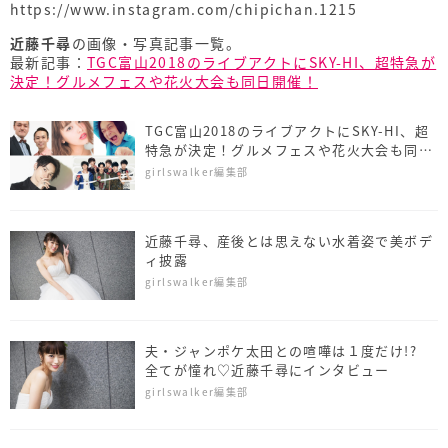
https://www.instagram.com/chipichan.1215
近藤千尋
の画像・写真記事一覧。
最新記事：
TGC富山2018のライブアクトにSKY-HI、超特急が
決定！グルメフェスや花火大会も同日開催！
TGC富山2018のライブアクトにSKY-HI、超
特急が決定！グルメフェスや花火大会も同日
開催！
girlswalker編集部
近藤千尋、産後とは思えない水着姿で美ボデ
ィ披露
girlswalker編集部
夫・ジャンポケ太田との喧嘩は１度だけ!?
全てが憧れ♡近藤千尋にインタビュー
girlswalker編集部