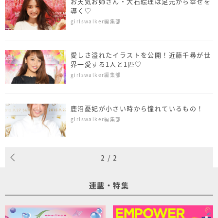
お天気お姉さん・大石絵理は足元から幸せを
導く♡
girlswalker編集部
愛しさ溢れたイラストを公開！近藤千尋が世
界一愛する1人と1匹♡
girlswalker編集部
鹿沼憂妃が小さい時から憧れているもの！
girlswalker編集部
2
/
2
連載・特集