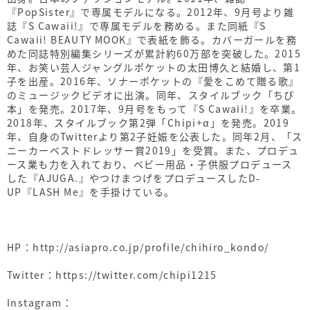
『PopSister』で専属モデルになる。2012年、9月号より雑
誌『S Cawaii!』で専属モデルを務める。また同紙『S
Cawaii! BEAUTY MOOK』で表紙を飾る。カバーガールを務
めた同誌特別編集シリーズが累計約60万部を突破した。2015
年、お笑い芸人ジャングルポケットの太田博久と結婚し、第1
子を出産。2016年、ソナーポケットの『愛をこめて贈る歌』
のミュージックビデオに出演。同年、スタイルブック「ちぴ
本」を発売。2017年、9月号をもって『S Cawaii!』を卒業。
2018年、スタイルブック第2弾「Chipi+α」を発売。2019
年、自身のTwitterより第2子妊娠を公表した。同年2月、「ス
ニーカーベストドレッサー賞2019」を受賞。また、プロデュ
ース業も力を入れており、ベビー用品・子供服プロデュース
した『AJUGA.』やつけまつげをプロデュースしたD-
UP『LASH Me』を手掛けている。
HP：
http://asiapro.co.jp/profile/chihiro_kondo/
Twitter：
https://twitter.com/chipi1215
Instagram：