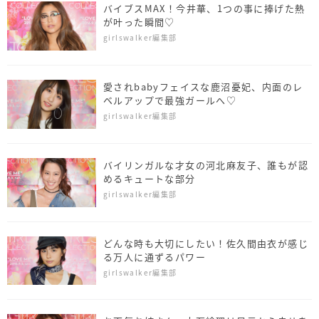
バイブスMAX！今井華、1つの事に捧げた熱
が叶った瞬間♡
girlswalker編集部
愛されbabyフェイスな鹿沼憂妃、内面のレ
ベルアップで最強ガールへ♡
girlswalker編集部
バイリンガルな才女の河北麻友子、誰もが認
めるキュートな部分
girlswalker編集部
どんな時も大切にしたい！佐久間由衣が感じ
る万人に通ずるパワー
girlswalker編集部