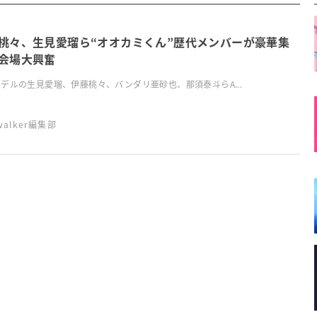
桃々、生見愛瑠ら“オオカミくん”歴代メンバーが豪華集
会場大興奮
デルの生見愛瑠、伊藤桃々、バンダリ亜砂也、那須泰斗らA...
swalker編集部