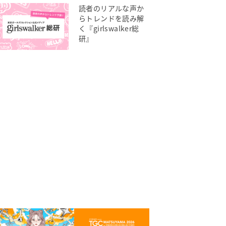
読者のリアルな声か
らトレンドを読み解
く『girlswalker総
研』