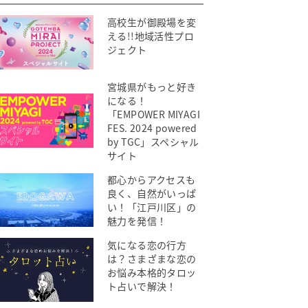
高校生が御殿場を変
える!!地域活性プロ
ジェクト
宮城県がもっと好き
になる！
「EMPOWER MIYAGI
FES. 2024 powered
by TGC」スペシャル
サイト
都心からアクセスも
良く、自然がいっぱ
い！「江戸川区」の
魅力を発信！
気になる恋の行方
は？さまざまな恋の
お悩み本格的タロッ
ト占いで解決！