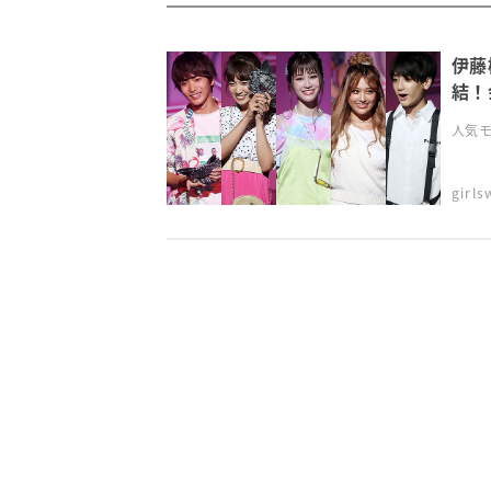
伊藤
結！
人気モ
girl