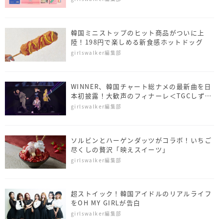
韓国ミニストップのヒット商品がついに上
陸！198円で楽しめる新食感ホットドッグ
girlswalker編集部
WINNER、韓国チャート総ナメの最新曲を日
本初披露！大歓声のフィナーレ＜TGCしずお
か2019＞
girlswalker編集部
ソルビンとハーゲンダッツがコラボ！いちご
尽くしの贅沢「映えスイーツ」
girlswalker編集部
超ストイック！韓国アイドルのリアルライフ
をOH MY GIRLが告白
girlswalker編集部