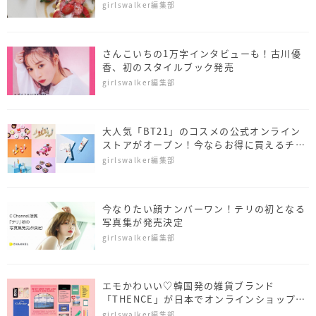
girlswalker編集部
さんこいちの1万字インタビューも！古川優
香、初のスタイルブック発売
girlswalker編集部
大人気「BT21」のコスメの公式オンライン
ストアがオープン！今ならお得に買えるチャ
ンス
girlswalker編集部
今なりたい顔ナンバーワン！テリの初となる
写真集が発売決定
girlswalker編集部
エモかわいい♡韓国発の雑貨ブランド
「THENCE」が日本でオンラインショップを
スタート
girlswalker編集部