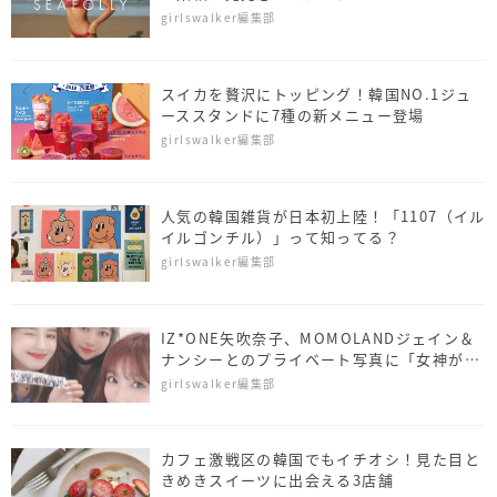
girlswalker編集部
スイカを贅沢にトッピング！韓国NO.1ジュ
ーススタンドに7種の新メニュー登場
girlswalker編集部
人気の韓国雑貨が日本初上陸！「1107（イル
イルゴンチル）」って知ってる？
girlswalker編集部
IZ*ONE矢吹奈子、MOMOLANDジェイン＆
ナンシーとのプライベート写真に「女神が3
人」
girlswalker編集部
カフェ激戦区の韓国でもイチオシ！見た目と
きめきスイーツに出会える3店舗