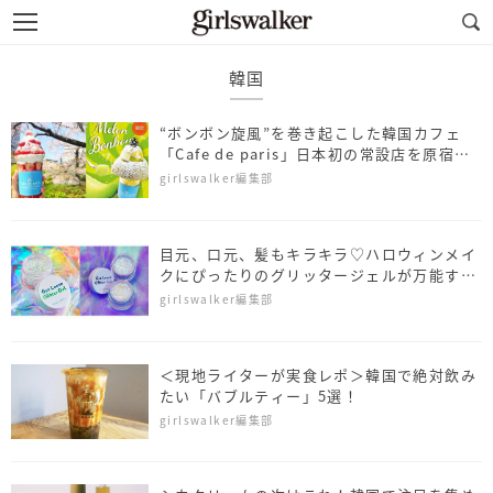
韓国
“ボンボン旋風”を巻き起こした韓国カフェ
「Cafe de paris」日本初の常設店を原宿に
オープン
girlswalker編集部
目元、口元、髪もキラキラ♡ハロウィンメイ
クにぴったりのグリッタージェルが万能すぎ
る
girlswalker編集部
＜現地ライターが実食レポ＞韓国で絶対飲み
たい「バブルティー」5選！
girlswalker編集部