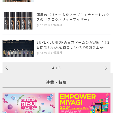
薄眉のボリュームをアップ！エチュードハウ
スの「ブロウボリューマイザー」
girlswalker編集部
SUPER JUNIORの東京ドーム公演が終了！2
日間で10万人を動員しK-POPの盛り上がり
を証明
girlswalker編集部
4
/
6
連載・特集