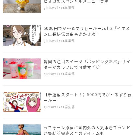
ピオカのスペシャルメニュー登場
girlswalker編集部
5000円でが～るずうぉーかーvol.2「イケメ
ン店長秘伝の糸巻きかき氷」
girlswalker編集部
韓国の注目スイーツ「ポッピングボバ」サイ
ダーがカラフルで可愛すぎ♡
girlswalker編集部
【新連載スタート！】5000円でが～るずうぉ
ーかー
girlswalker編集部
ラフォーレ原宿に国内外の人気水着ブランド
が集結♡完売必至のアイテムも