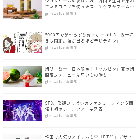
シカクリームの次はこれ！韓国で注目を集め
ているヨモギを使ったスキンケアがブームの
予感
girlswalker編集部
5000円でが～るずうぉーかーvol.5「激辛好
きも悶絶。涙が出るほど辛いチキン」
girlswalker編集部
期間・数量・日本限定！「ソルビン」夏の期
間限定メニューは早いもの勝ち
girlswalker編集部
SF9、笑顔いっぱいのファンミーティング開
催！初のホールツアーも発表
girlswalker編集部
韓国で人気のアイテムも♡「BT21」デザイ