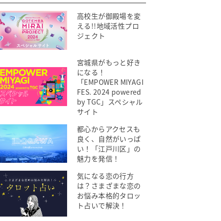
高校生が御殿場を変
える!!地域活性プロ
ジェクト
宮城県がもっと好き
になる！
「EMPOWER MIYAGI
FES. 2024 powered
by TGC」スペシャル
サイト
都心からアクセスも
良く、自然がいっぱ
い！「江戸川区」の
魅力を発信！
気になる恋の行方
は？さまざまな恋の
お悩み本格的タロッ
ト占いで解決！