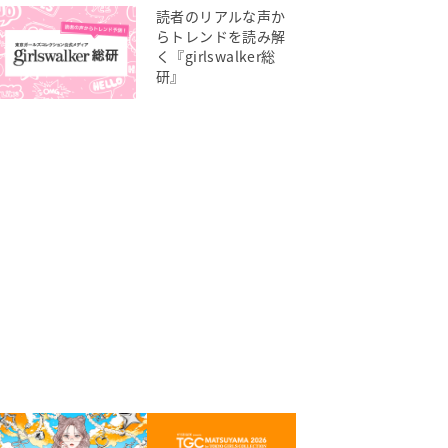
読者のリアルな声か
らトレンドを読み解
く『girlswalker総
研』