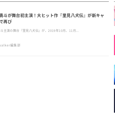
勇斗が舞台初主演！大ヒット作『里見八犬伝』が新キャ
で再び
斗主演の舞台『里見八犬伝』が、2019年10月、11月...
swalker編集部