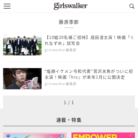
藤原季節
【10組20名様ご招待】成田凌主演！映画「く
れなずめ」試写会
girlswalker編集部
‟塩顔イケメン令和代表“宮沢氷魚がついに初
主演！映画『his』が来年1月に公開決定
girlswalker編集部
1
/
1
連載・特集