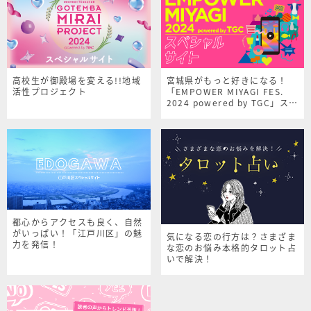
高校生が御殿場を変える!!地域
宮城県がもっと好きになる！
活性プロジェクト
「EMPOWER MIYAGI FES.
2024 powered by TGC」スペ
シャルサイト
都心からアクセスも良く、自然
がいっぱい！「江戸川区」の魅
気になる恋の行方は？さまざま
力を発信！
な恋のお悩み本格的タロット占
いで解決！