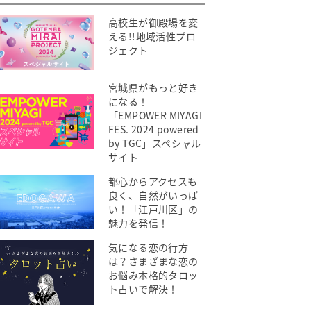
高校生が御殿場を変
える!!地域活性プロ
ジェクト
宮城県がもっと好き
になる！
「EMPOWER MIYAGI
FES. 2024 powered
by TGC」スペシャル
サイト
都心からアクセスも
良く、自然がいっぱ
い！「江戸川区」の
魅力を発信！
気になる恋の行方
は？さまざまな恋の
お悩み本格的タロッ
ト占いで解決！