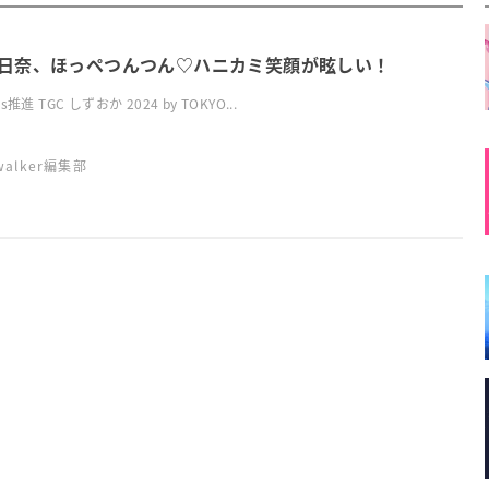
日奈、ほっぺつんつん♡ハニカミ笑顔が眩しい！
s推進 TGC しずおか 2024 by TOKYO...
swalker編集部