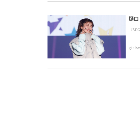
樋口
『SDG
girl