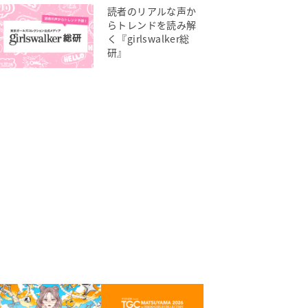
読者のリアルな声か
らトレンドを読み解
く『girlswalker総
研』