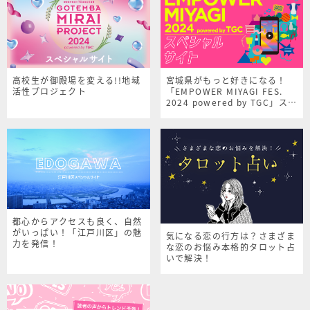
高校生が御殿場を変える!!地域
宮城県がもっと好きになる！
活性プロジェクト
「EMPOWER MIYAGI FES.
2024 powered by TGC」スペ
シャルサイト
都心からアクセスも良く、自然
がいっぱい！「江戸川区」の魅
気になる恋の行方は？さまざま
力を発信！
な恋のお悩み本格的タロット占
いで解決！