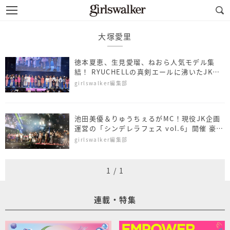
大塚愛里
徳本夏恵、生見愛瑠、ねおら人気モデル集
結！ RYUCHELLの真剣エールに沸いたJK限
定「シンデレラフェスvol.6」
girlswalker編集部
池田美優＆りゅうちぇるがMC！現役JK企画
運営の「シンデレラフェス vol.6」開催 豪華
ゲスト集結
girlswalker編集部
1
/
1
連載・特集