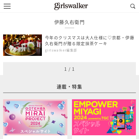
伊藤久右衛門
今年のクリスマスは大人仕様に♡京都・伊藤
久右衛門が贈る限定抹茶ケーキ
girlswalker編集部
1
/
1
連載・特集