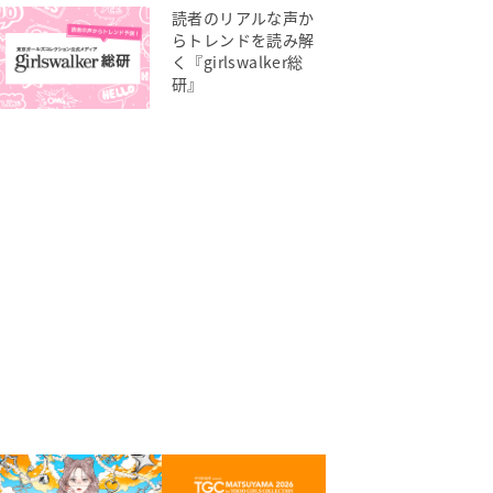
読者のリアルな声か
らトレンドを読み解
く『girlswalker総
研』