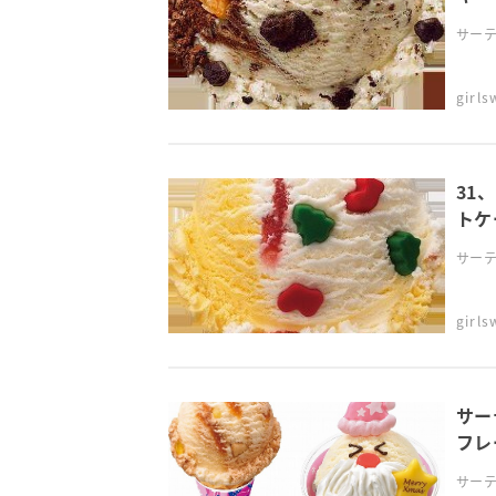
サーテ
girl
31
トケ
サーテ
girl
サー
フレ
サーテ