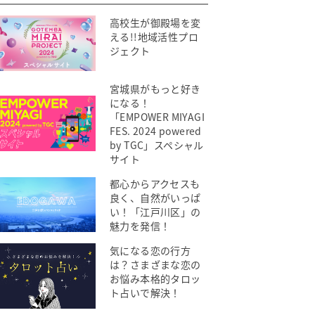
高校生が御殿場を変
える!!地域活性プロ
ジェクト
宮城県がもっと好き
になる！
「EMPOWER MIYAGI
FES. 2024 powered
by TGC」スペシャル
サイト
都心からアクセスも
良く、自然がいっぱ
い！「江戸川区」の
魅力を発信！
気になる恋の行方
は？さまざまな恋の
お悩み本格的タロッ
ト占いで解決！