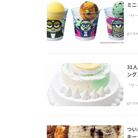
ミニ
「サー
girl
31
ング
「サー
girl
つい
キー