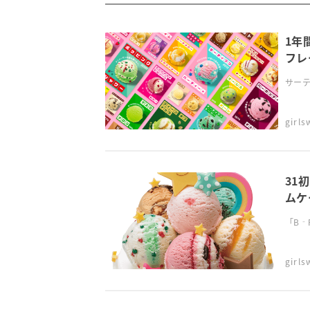
1年
フレ
サーテ
girl
31
ムケ
「B‐
girl