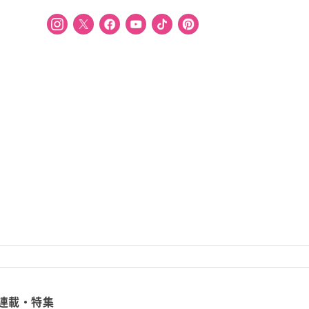
連載・特集