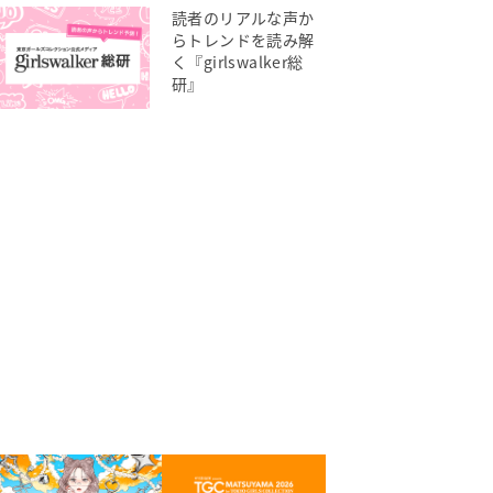
読者のリアルな声か
らトレンドを読み解
く『girlswalker総
研』