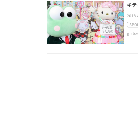
キテ
201
SPO
girl