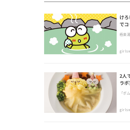
けろ
でコ
極楽湯
girl
2人
ラボ
「ポム
girl