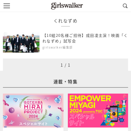
くれなずめ
【10組20名様ご招待】成田凌主演！映画「く
れなずめ」試写会
girlswalker編集部
1
/
1
連載・特集