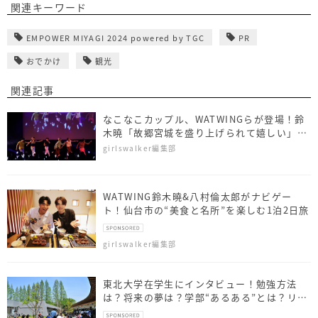
関連キーワード
EMPOWER MIYAGI 2024 powered by TGC
PR
おでかけ
観光
関連記事
なこなこカップル、WATWINGらが登場！鈴
木曉「故郷宮城を盛り上げられて嬉しい」の
べ約1,300 名が来場
girlswalker編集部
WATWING鈴木曉&八村倫太郎がナビゲー
ト！仙台市の“美食と名所”を楽しむ1泊2日旅
girlswalker編集部
東北大学在学生にインタビュー！勉強方法
は？将来の夢は？学部“あるある”とは？リア
ルな声をお届け