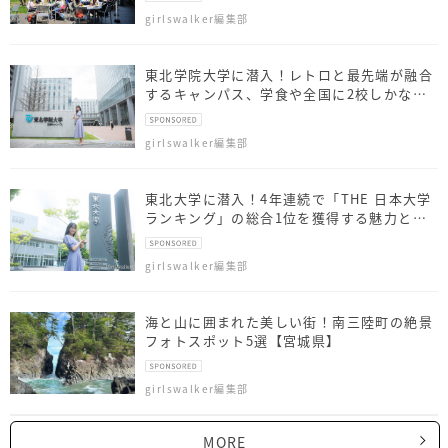
girlswalker編集部
東北学院大学に潜入！レトロと最先端が融合
するキャンパス、学食や全国に2校しかない
サークルってナニ？
girlswalker編集部
東北大学に潜入！4年連続で「THE 日本大学
ランキング」の総合1位を獲得する魅力と
は？
girlswalker編集部
海と山に囲まれた美しい街！南三陸町の絶景
フォトスポット5選【宮城県】
girlswalker編集部
MORE