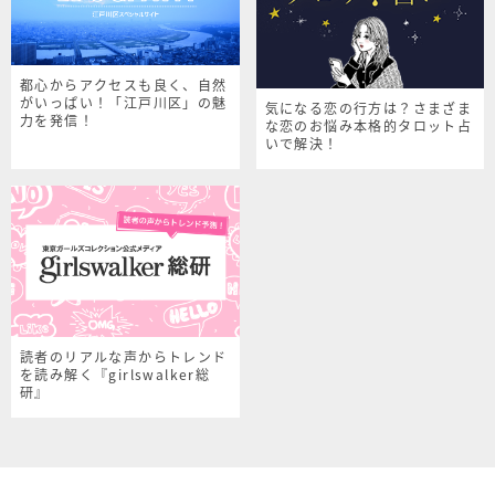
都心からアクセスも良く、自然
がいっぱい！「江戸川区」の魅
気になる恋の行方は？さまざま
力を発信！
な恋のお悩み本格的タロット占
いで解決！
読者のリアルな声からトレンド
を読み解く『girlswalker総
研』