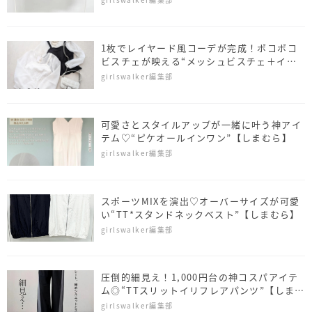
1枚でレイヤード風コーデが完成！ポコポコ
ビスチェが映える“メッシュビスチェ＋イン
ナーT”【しまむら】
girlswalker編集部
可愛さとスタイルアップが一緒に叶う神アイ
テム♡“ピケオールインワン”【しまむら】
girlswalker編集部
スポーツMIXを演出♡オーバーサイズが可愛
い“TT*スタンドネックベスト”【しまむら】
girlswalker編集部
圧倒的細見え！1,000円台の神コスパアイテ
ム◎“TTスリットイリフレアパンツ”【しまむ
ら】
girlswalker編集部