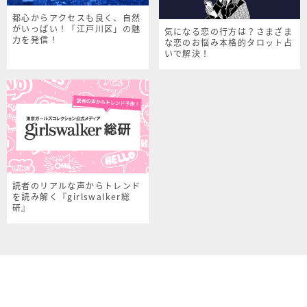
都心からアクセスも良く、自然
がいっぱい！「江戸川区」の魅
気になる恋の行方は？さまざま
力を発信！
な恋のお悩み本格的タロット占
いで解決！
読者のリアルな声からトレンド
を読み解く『girlswalker総
研』