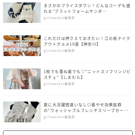
まさかのプライスダウン！どんなコーデも盛
れる“プラットフォームサンダ
ル”【UNIQLO：C】
girlswalker編集部
これだけは押さえておきたい！江の島テイク
アウトグルメ10選【神奈川】
girlswalker編集部
1枚でも重ね着でも♡“ニットスソフリンジビ
スチェ”【しまむら】
girlswalker編集部
夏に大活躍間違いなし◎着やせ効果抜群
の”ウォッシャブルフレンチスリーブセータ
ー”【GU】
girlswalker編集部