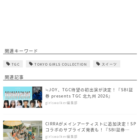
関連キーワード
TGC
TOKYO GIRLS COLLECTION
スイーツ
関連記事
≒JOY、TGC待望の初出演が決定！『SBI証
券 presents TGC 北九州 2026』
girlswalker編集部
CIRRAがメインアーティストに追加決定！SP
コラボのサプライズ発表も！『SBI証券
presents TGC 北九州 2026』
girlswalker編集部