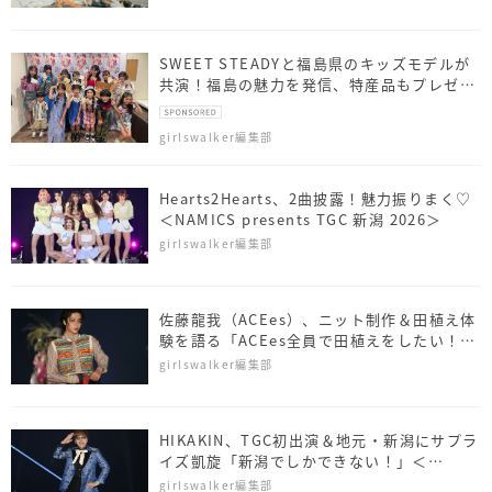
SWEET STEADYと福島県のキッズモデルが
共演！福島の魅力を発信、特産品もプレゼン
ト
girlswalker編集部
Hearts2Hearts、2曲披露！魅力振りまく♡
＜NAMICS presents TGC 新潟 2026＞
girlswalker編集部
佐藤⿓我（ACEes）、ニット制作＆田植え体
験を語る「ACEes全員で田植えをしたい！」
＜NAMICS presents TGC 新潟 2026＞
girlswalker編集部
HIKAKIN、TGC初出演＆地元・新潟にサプラ
イズ凱旋「新潟でしかできない！」＜
NAMICS presents TGC 新潟 2026＞
girlswalker編集部