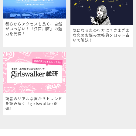
都心からアクセスも良く、自然
がいっぱい！「江戸川区」の魅
気になる恋の行方は？さまざま
力を発信！
な恋のお悩み本格的タロット占
いで解決！
読者のリアルな声からトレンド
を読み解く『girlswalker総
研』