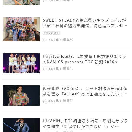
SWEET STEADYと福島県のキッズモデルが
共演！福島の魅力を発信、特産品もプレゼン
ト
girlswalker編集部
Hearts2Hearts、2曲披露！魅力振りまく♡
＜NAMICS presents TGC 新潟 2026＞
girlswalker編集部
佐藤⿓我（ACEes）、ニット制作＆田植え体
験を語る「ACEes全員で田植えをしたい！」
＜NAMICS presents TGC 新潟 2026＞
girlswalker編集部
HIKAKIN、TGC初出演＆地元・新潟にサプラ
イズ凱旋「新潟でしかできない！」＜
NAMICS presents TGC 新潟 2026＞