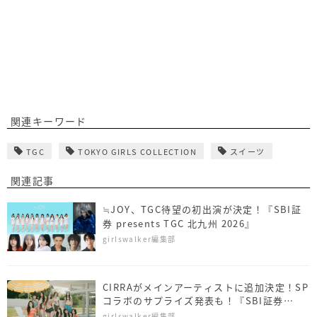
関連キーワード
TGC
TOKYO GIRLS COLLECTION
スイーツ
関連記事
≒JOY、TGC待望の初出演が決定！『SBI証
券 presents TGC 北九州 2026』
girlswalker編集部
CIRRAがメインアーティストに追加決定！SP
コラボのサプライズ発表も！『SBI証券
presents TGC 北九州 2026』
girlswalker編集部