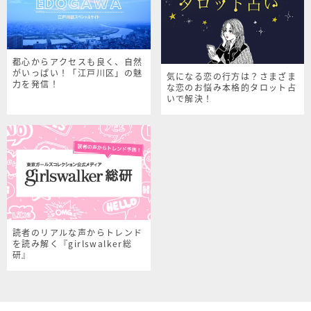
都心からアクセスも良く、自然
がいっぱい！「江戸川区」の魅
気になる恋の行方は？さまざま
力を発信！
な恋のお悩み本格的タロット占
いで解決！
読者のリアルな声からトレンド
を読み解く『girlswalker総
研』