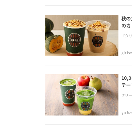
秋の
のカ
「タリ
girl
10
テー
タリー
girl