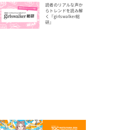
読者のリアルな声か
らトレンドを読み解
く『girlswalker総
研』