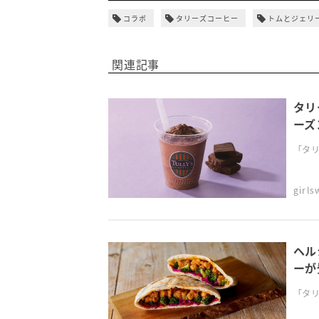
コラボ
タリーズコーヒー
トムとジェリ
関連記事
タリ
ーズ
「タリ
girl
ヘル
ーが
「タリ