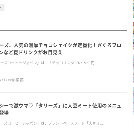
ー
ーズ、人気の濃厚チョコシェイクが定番化！ざくろフロ
ンなど夏ドリンクがお目見え
ーズコーヒージャパン」は、「チョコリスタ（R）560円...
swalker編集部
シーで激ウマ♡「タリーズ」に大豆ミート使用のメニュ
登場
ーズコーヒージャパン」は、プラントベースフード「大豆ミ...