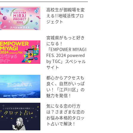
高校生が御殿場を変
える!!地域活性プロ
ジェクト
宮城県がもっと好き
になる！
「EMPOWER MIYAGI
FES. 2024 powered
by TGC」スペシャル
サイト
都心からアクセスも
良く、自然がいっぱ
い！「江戸川区」の
魅力を発信！
気になる恋の行方
は？さまざまな恋の
お悩み本格的タロッ
ト占いで解決！