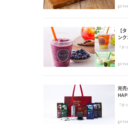
girl
【タ
ンク
「タリ
girl
完売
HA
「タリー
girl