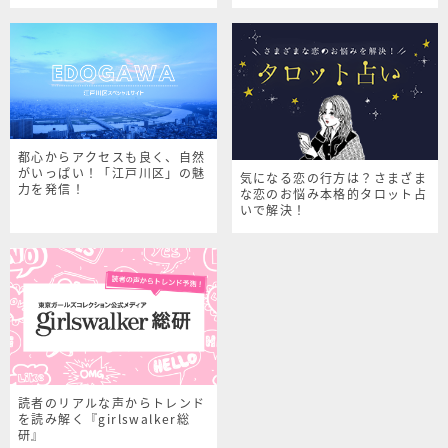
シャルサイト
都心からアクセスも良く、自然
がいっぱい！「江戸川区」の魅
気になる恋の行方は？さまざま
力を発信！
な恋のお悩み本格的タロット占
いで解決！
読者のリアルな声からトレンド
を読み解く『girlswalker総
研』