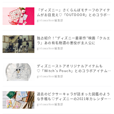
『ディズニー』さくらんぼモチーフのアイテ
ムがお目見え♡「OUTDOOR」とのコラボグ
ッズも
girlswalker編集部
独占紹介！“ディズニー最新作”映画『クルエ
ラ』あの有名物語の悪役が主人公に
girlswalker編集部
ディズニーストアオリジナルアイテムも
♡「Witch’s Pouch」とのコラボアイテムは
要チェック
girlswalker編集部
過去のピクサーキャラが詰まった図鑑のよう
な手帳も♡ディズニーの2021年カレンダー＆
手帳が可愛い
girlswalker編集部