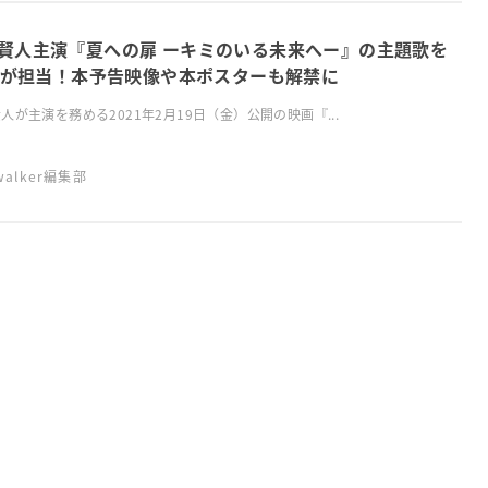
賢人主演『夏への扉 ーキミのいる未来へー』の主題歌を
SAが担当！本予告映像や本ポスターも解禁に
人が主演を務める2021年2月19日（金）公開の映画『...
swalker編集部