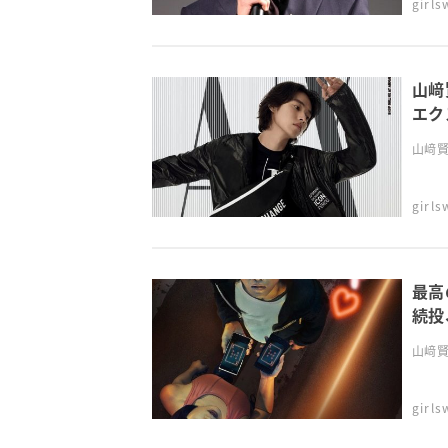
girl
山﨑
エク
山﨑賢
girl
最高
続投
山﨑賢
girl