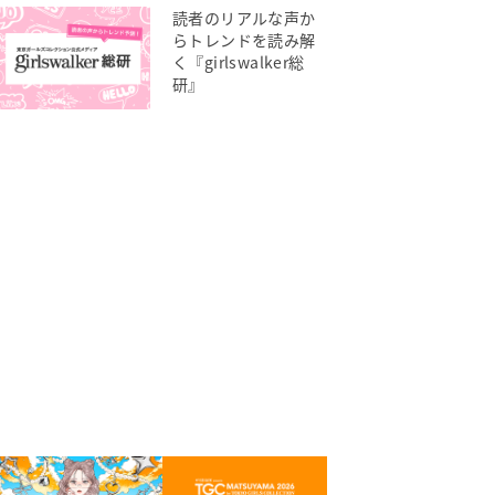
読者のリアルな声か
らトレンドを読み解
く『girlswalker総
研』