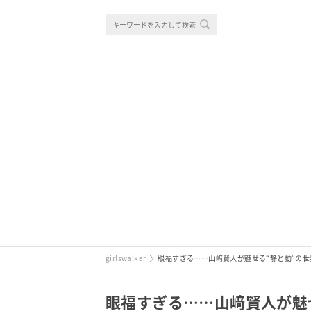
girlswalker
眼福すぎる……山﨑賢人が魅せる“静と動”の世
眼福すぎる……山﨑賢人が魅