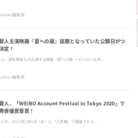
swalker編集部
賢人主演映画『夏への扉』延期となっていた公開日がつ
決定！
人、清原果耶らが出演する映画『夏への扉 ーキミのいる未...
swalker編集部
人、「WEIBO Account Festival in Tokyo 2020」で
秀俳優賞受賞！
人が、2021年2月4日（木）に「八芳園」で開催された...