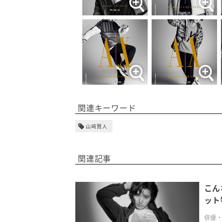
関連キーワード
山﨑賢人
関連記事
こん
ット
俳優・