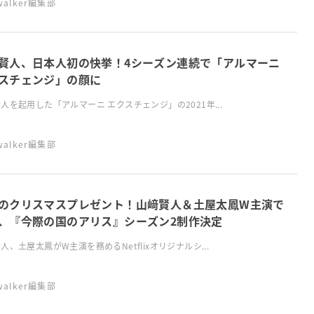
swalker編集部
賢人、日本人初の快挙！4シーズン連続で「アルマーニ
スチェンジ」の顔に
人を起用した「アルマーニ エクスチェンジ」の2021年...
swalker編集部
のクリスマスプレゼント！山﨑賢人＆土屋太鳳W主演で
、『今際の国のアリス』シーズン2制作決定
人、土屋太鳳がW主演を務めるNetflixオリジナルシ...
swalker編集部