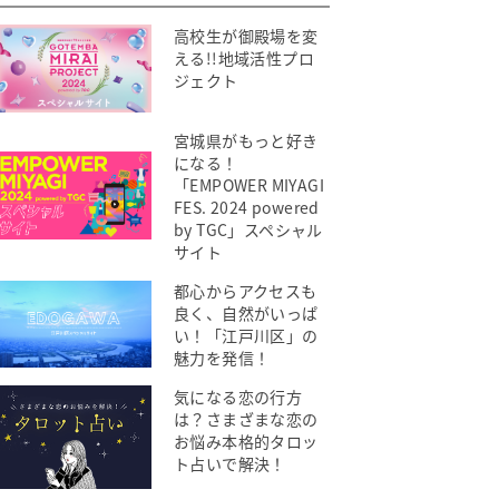
高校生が御殿場を変
える!!地域活性プロ
ジェクト
宮城県がもっと好き
になる！
「EMPOWER MIYAGI
FES. 2024 powered
by TGC」スペシャル
サイト
都心からアクセスも
良く、自然がいっぱ
い！「江戸川区」の
魅力を発信！
気になる恋の行方
は？さまざまな恋の
お悩み本格的タロッ
ト占いで解決！