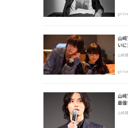
girl
山﨑
いに
山﨑賢
girl
山﨑賢
最優
山﨑賢