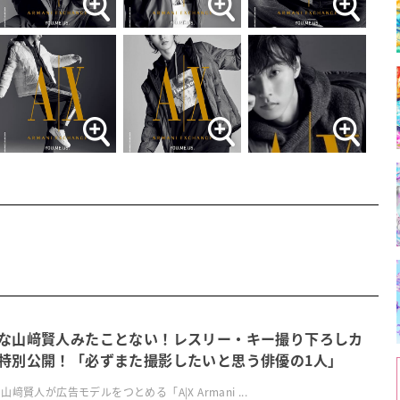
な山﨑賢人みたことない！レスリー・キー撮り下ろしカ
特別公開！「必ずまた撮影したいと思う俳優の1人」
山﨑賢人が広告モデルをつとめる「A|X Armani ...