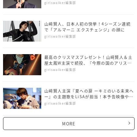
girlswalker編集部
山﨑賢人、日本人初の快挙！4シーズン連続
で「アルマーニ エクスチェンジ」の顔に
girlswalker編集部
最高のクリスマスプレゼント！山﨑賢人＆土
屋太鳳W主演で続投、『今際の国のアリス』
シーズン2制作決定
girlswalker編集部
山﨑賢人主演『夏への扉 ーキミのいる未来へ
ー』の主題歌をLiSAが担当！本予告映像や本
ポスターも解禁に
girlswalker編集部
MORE