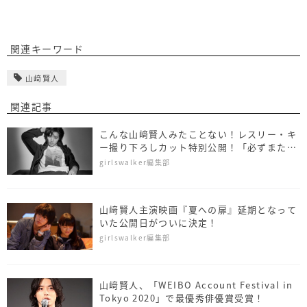
関連キーワード
山﨑賢人
関連記事
こんな山﨑賢人みたことない！レスリー・キ
ー撮り下ろしカット特別公開！「必ずまた撮
影したいと思う俳優の1人」
girlswalker編集部
山﨑賢人主演映画『夏への扉』延期となって
いた公開日がついに決定！
girlswalker編集部
山﨑賢人、「WEIBO Account Festival in
Tokyo 2020」で最優秀俳優賞受賞！