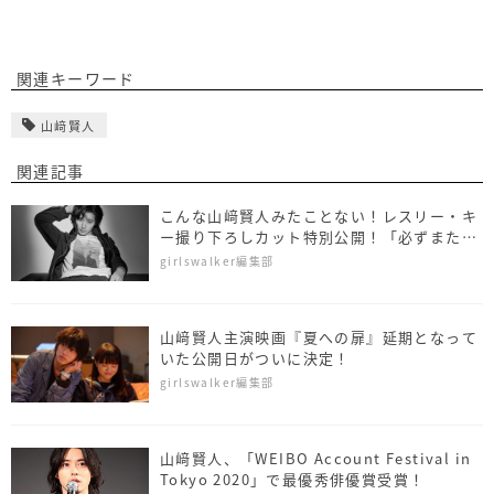
関連キーワード
山﨑賢人
関連記事
こんな山﨑賢人みたことない！レスリー・キ
ー撮り下ろしカット特別公開！「必ずまた撮
影したいと思う俳優の1人」
girlswalker編集部
山﨑賢人主演映画『夏への扉』延期となって
いた公開日がついに決定！
girlswalker編集部
山﨑賢人、「WEIBO Account Festival in
Tokyo 2020」で最優秀俳優賞受賞！