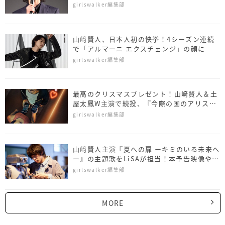
girlswalker編集部
山﨑賢人、日本人初の快挙！4シーズン連続
で「アルマーニ エクスチェンジ」の顔に
girlswalker編集部
最高のクリスマスプレゼント！山﨑賢人＆土
屋太鳳W主演で続投、『今際の国のアリス』
シーズン2制作決定
girlswalker編集部
山﨑賢人主演『夏への扉 ーキミのいる未来へ
ー』の主題歌をLiSAが担当！本予告映像や本
ポスターも解禁に
girlswalker編集部
MORE