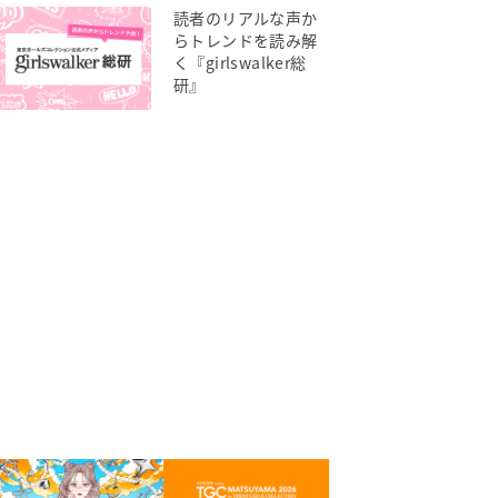
読者のリアルな声か
らトレンドを読み解
く『girlswalker総
研』