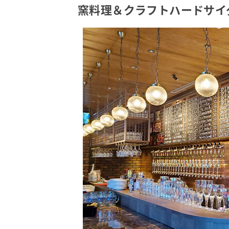
窯料理＆クラフトハードサイ