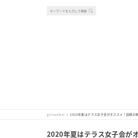
girlswalker
2020年夏はテラス女子会がオススメ！話題
2020年夏はテラス女子会