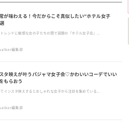
常が味わえる！今だからこそ真似したい“ホテル女子
3選
トレンドに敏感な女の子たちの間で話題の『ホテル女子会』...
swalker編集部
スタ映えが叶うパジャマ女子会♡かわいいコーデでいい
をもらおう
てインスタ映えするとおしゃれな女子から注目を集めている...
swalker編集部