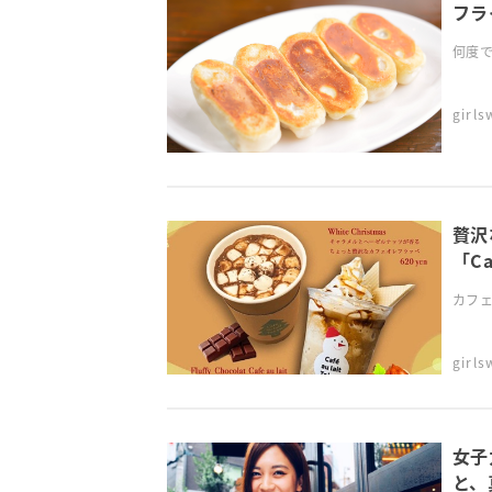
フラ
何度で
girl
贅沢
「Ca
カフェオ
girl
女子
と、