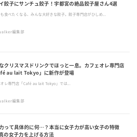
イ餃子にサンチュ餃子！宇都宮の絶品餃子屋さん4選
も食べたくなる、みんな大好きな餃子。餃子専門店がひしめ...
swalker編集部
なクリスマスドリンクでほっと一息。カフェオレ専門店
fé au lait Tokyo」に新作が登場
レ専門店「Café au lait Tokyo」では...
swalker編集部
力って具体的に何…？本当に女子力が高い女子の特徴
真の女子力を上げる方法