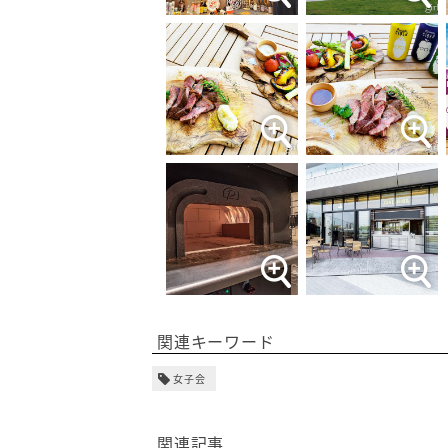
関連キーワード
女子会
関連記事