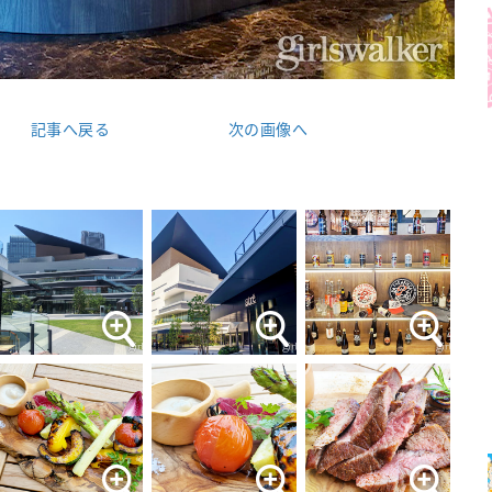
記事へ戻る
次の画像へ