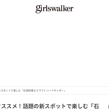
の新スポットで楽しむ「石窯料理＆クラフトハードサイダー」
がオススメ！話題の新スポットで楽しむ「石