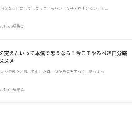
何気なく口にしてしまうことも多い「女子力を上げたい」と...
swalker編集部
を変えたいって本気で思うなら！今こそやるべき自分磨
ススメ
人ができたとき、失恋した時、何か自信を失ってしまうよう...
swalker編集部