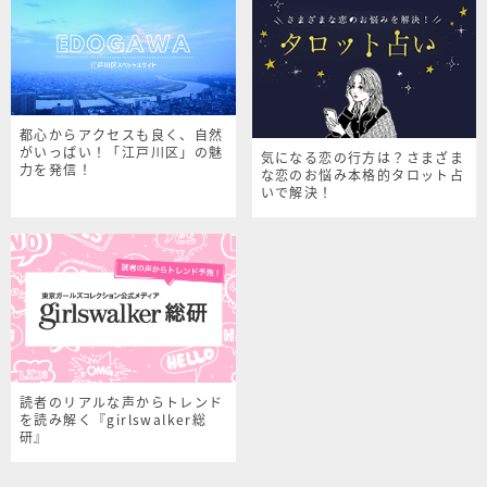
都心からアクセスも良く、自然
がいっぱい！「江戸川区」の魅
気になる恋の行方は？さまざま
力を発信！
な恋のお悩み本格的タロット占
いで解決！
読者のリアルな声からトレンド
を読み解く『girlswalker総
研』