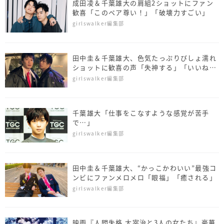
成田凌＆千葉雄大の肩組2ショットにファン
歓喜「このペア尊い！」「破壊力すごい」
girlswalker編集部
田中圭＆千葉雄大、色気たっぷりびしょ濡れ
ショットに歓喜の声「失神する」「いいね5
億回」
girlswalker編集部
千葉雄大「仕事をこなすような感覚が苦手
で…」
girlswalker編集部
田中圭＆千葉雄大、“かっこかわいい”最強コ
ンビにファンメロメロ「眼福」「癒される」
girlswalker編集部
映画『人間失格 太宰治と3人の女たち』豪華