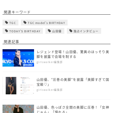
関連キーワード
TGC
TGC model's BIRTHDAY
TODAY’S BIRTHDAY
山田優
独占インタビュー
関連記事
レジェンド登場！山田優、驚異のほっそり美
脚を披露で会場を制する
girlswalker編集部
山田優、“圧巻の美脚”を披露「美脚すぎて国
宝級♡」
girlswalker編集部
山田優、色っぽさ全開の美脚に圧巻！「女神
じゃん」「憧れる」