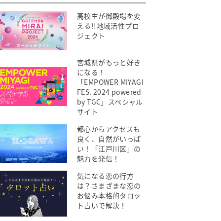
高校生が御殿場を変
える!!地域活性プロ
ジェクト
宮城県がもっと好き
になる！
「EMPOWER MIYAGI
FES. 2024 powered
by TGC」スペシャル
サイト
都心からアクセスも
良く、自然がいっぱ
い！「江戸川区」の
魅力を発信！
気になる恋の行方
は？さまざまな恋の
お悩み本格的タロッ
ト占いで解決！