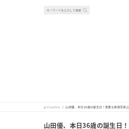
girlswalker
山田優、本日36歳の誕生日！貴重な家族写真
山田優、本日36歳の誕生日