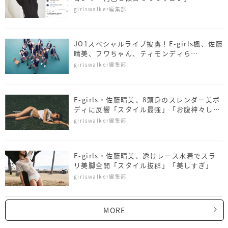
girlswalker編集部
JO1スペシャルライブ披露！E-girls楓、佐藤
晴美、フワちゃん、ティモンディら
「TGC'20 A/W」出演者第4弾発表！
girlswalker編集部
E-girls・佐藤晴美、8頭身のスレンダー美ボ
ディに反響「スタイル最強」「お腹神々し
い」
girlswalker編集部
E-girls・佐藤晴美、透けレース水着でスラ
リ美脚全開「スタイル抜群」「美しすぎ」
girlswalker編集部
MORE