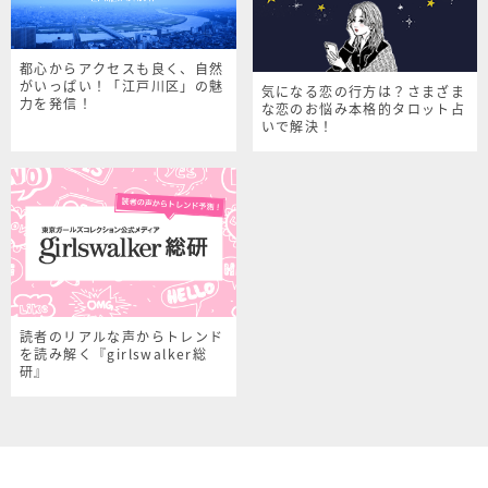
都心からアクセスも良く、自然
がいっぱい！「江戸川区」の魅
気になる恋の行方は？さまざま
力を発信！
な恋のお悩み本格的タロット占
いで解決！
読者のリアルな声からトレンド
を読み解く『girlswalker総
研』