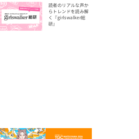
読者のリアルな声か
らトレンドを読み解
く『girlswalker総
研』