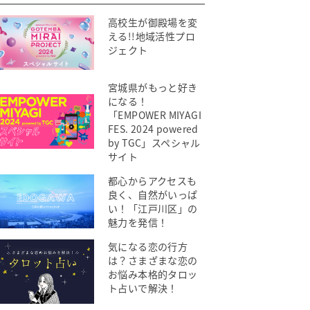
高校生が御殿場を変
える!!地域活性プロ
ジェクト
宮城県がもっと好き
になる！
「EMPOWER MIYAGI
FES. 2024 powered
by TGC」スペシャル
サイト
都心からアクセスも
良く、自然がいっぱ
い！「江戸川区」の
魅力を発信！
気になる恋の行方
は？さまざまな恋の
お悩み本格的タロッ
ト占いで解決！