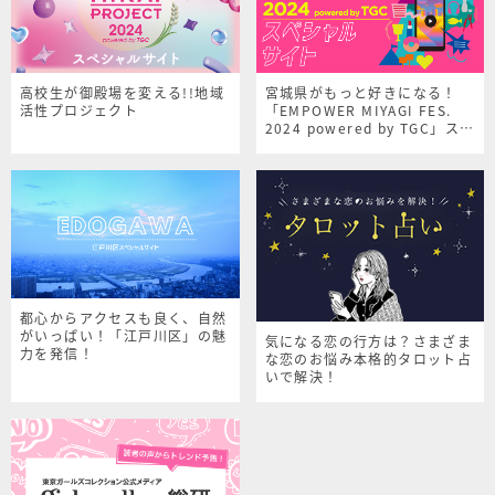
高校生が御殿場を変える!!地域
宮城県がもっと好きになる！
活性プロジェクト
「EMPOWER MIYAGI FES.
2024 powered by TGC」スペ
シャルサイト
都心からアクセスも良く、自然
がいっぱい！「江戸川区」の魅
気になる恋の行方は？さまざま
力を発信！
な恋のお悩み本格的タロット占
いで解決！