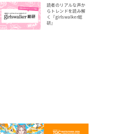
読者のリアルな声か
らトレンドを読み解
く『girlswalker総
研』