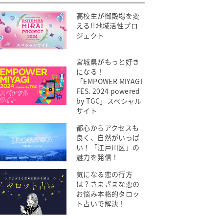
高校生が御殿場を変
える!!地域活性プロ
ジェクト
宮城県がもっと好き
になる！
「EMPOWER MIYAGI
FES. 2024 powered
by TGC」スペシャル
サイト
都心からアクセスも
良く、自然がいっぱ
い！「江戸川区」の
魅力を発信！
気になる恋の行方
は？さまざまな恋の
お悩み本格的タロッ
ト占いで解決！