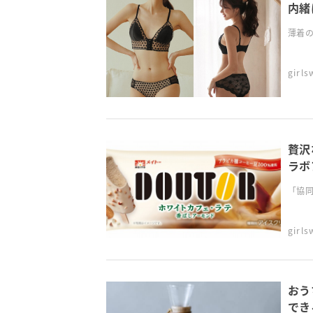
内緒
薄着の
girl
贅沢
ラボ
「協同
girl
おう
でき