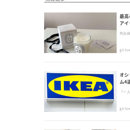
最高
アイ
外出自
girl
オシ
ム4
「一人
girl