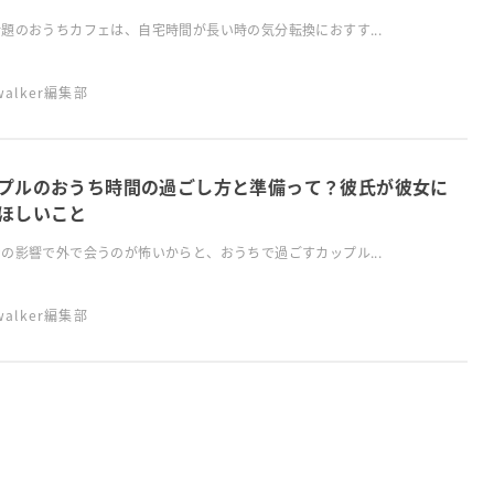
題のおうちカフェは、自宅時間が長い時の気分転換におすす...
swalker編集部
プルのおうち時間の過ごし方と準備って？彼氏が彼女に
ほしいこと
の影響で外で会うのが怖いからと、おうちで過ごすカップル...
swalker編集部