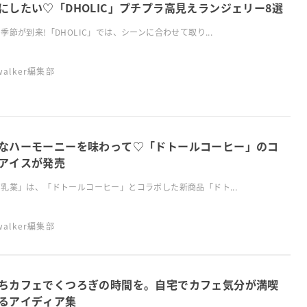
にしたい♡「DHOLIC」プチプラ高見えランジェリー8選
季節が到来!「DHOLIC」では、シーンに合わせて取り...
swalker編集部
なハーモーニーを味わって♡「ドトールコーヒー」のコ
アイスが発売
乳業」は、「ドトールコーヒー」とコラボした新商品「ドト...
swalker編集部
ちカフェでくつろぎの時間を。自宅でカフェ気分が満喫
るアイディア集