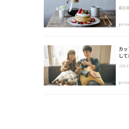
最近話
girl
カッ
して
コロナ
girl