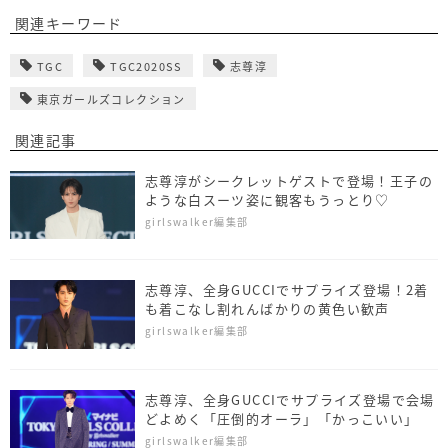
関連キーワード
TGC
TGC2020SS
志尊淳
東京ガールズコレクション
関連記事
志尊淳がシークレットゲストで登場！王子の
ような白スーツ姿に観客もうっとり♡
girlswalker編集部
志尊淳、全身GUCCIでサプライズ登場！2着
も着こなし割れんばかりの黄色い歓声
girlswalker編集部
志尊淳、全身GUCCIでサプライズ登場で会場
どよめく「圧倒的オーラ」「かっこいい」
girlswalker編集部