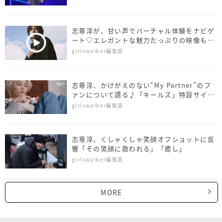
志尊淳が、甘い声でバーチャル体験をナビゲ
ート♡エレガントな魅力たっぷりの映像も公
開
girlswalker編集部
志尊淳、かけがえのない“My Partner”のフ
ァンについて語る♪「キールズ」特設サイト
で公開中
girlswalker編集部
志尊淳、くしゃくしゃ笑顔オフショットに反
響「その笑顔に救われる」「癒し」
girlswalker編集部
MORE