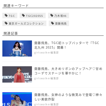
関連キーワード
TGC
TGC2020SS
乃木坂46
東京ガールズコレクション
齋藤飛鳥
関連記事
齋藤飛鳥、TGC初トップバッターで『TGC
北九州 2025』開幕！
girlswalker編集部
齋藤飛鳥、大きめリボンのアップヘア♡甘め
コーデでステージを華やかに！
girlswalker編集部
齋藤飛鳥、女神のような微笑みで登場♡神々
しい美貌炸裂
girlswalker編集部