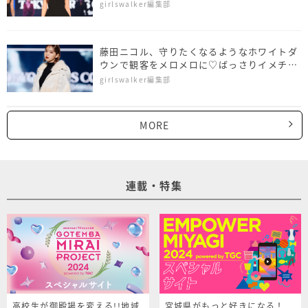
ウェイ
girlswalker編集部
藤田ニコル、守りたくなるようなホワイトダ
ウンで観客をメロメロに♡ばっさりイメチェ
ンも
girlswalker編集部
MORE
連載・特集
高校生が御殿場を変える!!地域
宮城県がもっと好きになる！