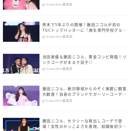
気分」
girlswalker編集部
熊本で5年ぶりの開催！藤田ニコルが初の
TGCトップバッターに『麻生専門学校グルー
プ presents TGC 熊本 2024』
girlswalker編集部
池田美優＆藤田ニコル、黄金コンビ降臨！リ
ンクコーデがまるで双子♡
girlswalker編集部
藤田ニコル、絶対領域からのぞく美脚に観客
大歓喜！自身のブランドでガーリーコーデを
披露
girlswalker編集部
藤田ニコル、セクシーな肩出しコーデで登
場！女性のかっこよさを表現、結婚後初ラン