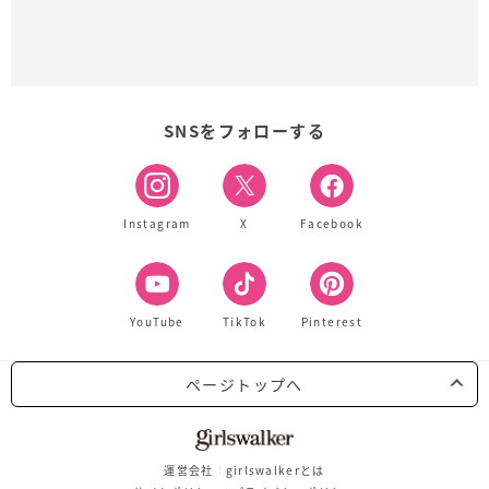
SNSをフォローする
Instagram
X
Facebook
YouTube
TikTok
Pinterest
ページトップへ
運営会社
girlswalkerとは