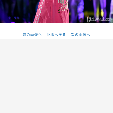
前の画像へ
記事へ戻る
次の画像へ