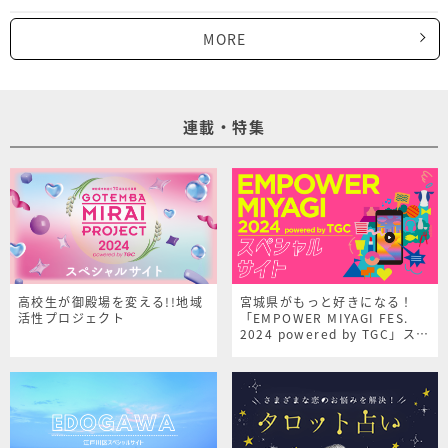
MORE
連載・特集
高校生が御殿場を変える!!地域
宮城県がもっと好きになる！
活性プロジェクト
「EMPOWER MIYAGI FES.
2024 powered by TGC」スペ
シャルサイト