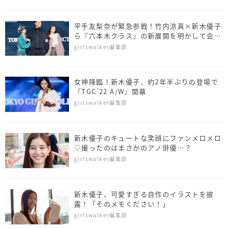
平手友梨奈が緊急参戦！竹内涼真×新木優子
ら『六本木クラス』の新展開を明かして会場
大興奮！
girlswalker編集部
女神降臨！新木優子、約2年半ぶりの登場で
『TGC’22 A/W』開幕
girlswalker編集部
新木優子のキュートな笑顔にファンメロメロ
♡撮ったのはまさかのアノ俳優…？
girlswalker編集部
新木優子、可愛すぎる自作のイラストを披
露！「そのメモください！」
girlswalker編集部