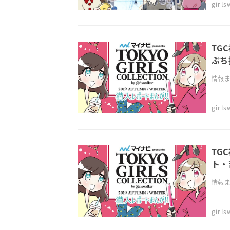
girl
TG
ぶち
情報ま
girl
TG
ト・
情報ま
girl