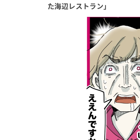
た海辺レストラン」