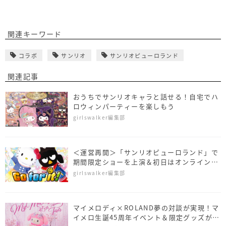
関連キーワード
コラボ
サンリオ
サンリオピューロランド
関連記事
おうちでサンリオキャラと話せる！自宅でハ
ロウィンパーティーを楽しもう
girlswalker編集部
＜運営再開＞「サンリオピューロランド」で
期間限定ショーを上演＆初日はオンライン上
映♪
girlswalker編集部
マイメロディ×ROLAND夢の対談が実現！マ
イメロ生誕45周年イベント＆限定グッズが盛