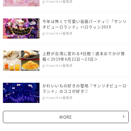
りだくさんすぎる
girlswalker編集部
今年は怖くて可愛い仮面パーティ♡「サンリ
オピューロランド」ハロウィン2019
girlswalker編集部
上野が台湾に変わる4日間！週末おでかけ情
報＜2019年6月21日～23日＞
girlswalker編集部
かわいいもの好きの聖地『サンリオピューロ
ランド』のココが好き♡
girlswalker編集部
MORE